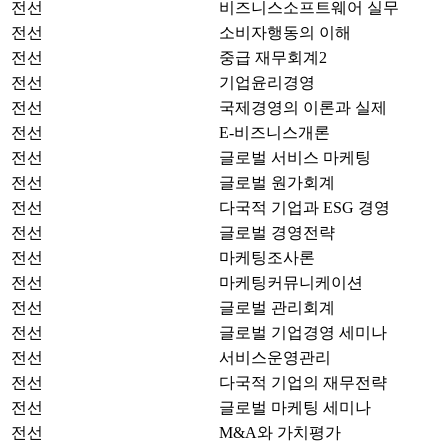
전선
비즈니스소프트웨어 실무
전선
소비자행동의 이해
전선
중급 재무회계2
전선
기업윤리경영
전선
국제경영의 이론과 실제
전선
E-비즈니스개론
전선
글로벌 서비스 마케팅
전선
글로벌 원가회계
전선
다국적 기업과 ESG 경영
전선
글로벌 경영전략
전선
마케팅조사론
전선
마케팅커뮤니케이션
전선
글로벌 관리회계
전선
글로벌 기업경영 세미나
전선
서비스운영관리
전선
다국적 기업의 재무전략
전선
글로벌 마케팅 세미나
전선
M&A와 가치평가