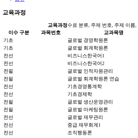
교육과정
교육과정
수료 분류, 주제 번호, 주제 이름
이수 구분
과목번호
교과목명
기초
글로벌 경영학원론
기초
글로벌 회계학원론
전선
비즈니스한국어1
전선
비즈니스한국어2
전필
글로벌 인적자원관리
전필
글로벌 회계학원론 연습
전선
기초경영통계학
전선
기초경제학
전필
글로벌 생산운영관리
전필
글로벌 마케팅원론
전선
글로벌 재무관리
전선
중급 재무회계1
전선
조직행동론