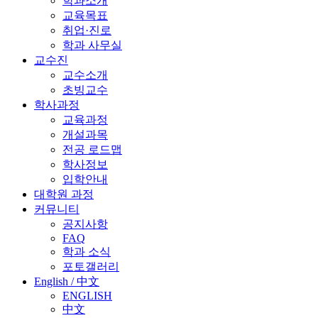
학과소개
교육목표
취업·진로
학과 사무실
교수진
교수소개
초빙교수
학사과정
교육과정
개설과목
전공 로드맵
학사정보
입학안내
대학원 과정
커뮤니티
공지사항
FAQ
학과 소식
포토갤러리
English / 中文
ENGLISH
中文