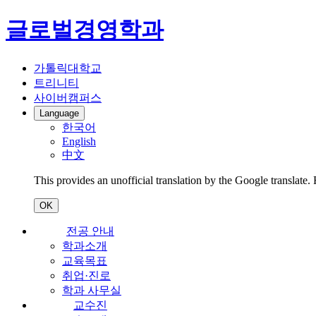
글로벌경영학과
가톨릭대학교
트리니티
사이버캠퍼스
Language
한국어
English
中文
This provides an unofficial translation by the Google translate.
OK
전공 안내
학과소개
교육목표
취업·진로
학과 사무실
교수진