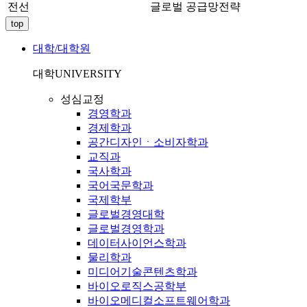
전선
글로벌 공급망전략
top
대학/대학원
대학
UNIVERSITY
성심교정
경영학과
경제학과
공간디자인ㆍ소비자학과
교직과
국사학과
국어국문학과
국제학부
글로벌경영대학
글로벌경영학과
데이터사이언스학과
물리학과
미디어기술콘텐츠학과
바이오로직스공학부
바이오메디컬소프트웨어학과