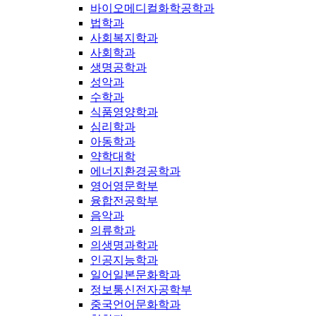
바이오메디컬화학공학과
법학과
사회복지학과
사회학과
생명공학과
성악과
수학과
식품영양학과
심리학과
아동학과
약학대학
에너지환경공학과
영어영문학부
융합전공학부
음악과
의류학과
의생명과학과
인공지능학과
일어일본문화학과
정보통신전자공학부
중국언어문화학과