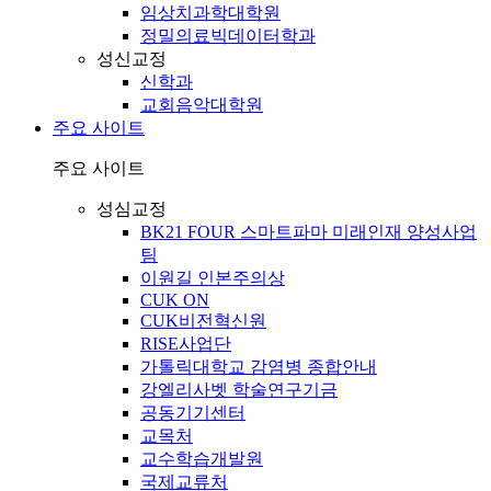
임상치과학대학원
정밀의료빅데이터학과
성신교정
신학과
교회음악대학원
주요 사이트
주요 사이트
성심교정
BK21 FOUR 스마트파마 미래인재 양성사업
팀
이원길 인본주의상
CUK ON
CUK비전혁신원
RISE사업단
가톨릭대학교 감염병 종합안내
강엘리사벳 학술연구기금
공동기기센터
교목처
교수학습개발원
국제교류처