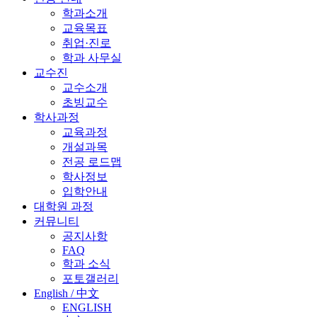
학과소개
교육목표
취업·진로
학과 사무실
교수진
교수소개
초빙교수
학사과정
교육과정
개설과목
전공 로드맵
학사정보
입학안내
대학원 과정
커뮤니티
공지사항
FAQ
학과 소식
포토갤러리
English / 中文
ENGLISH