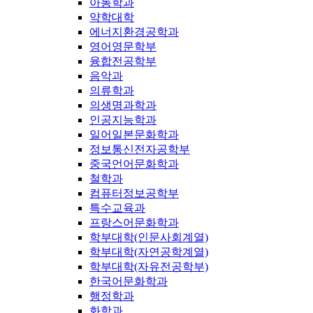
아동학과
약학대학
에너지환경공학과
영어영문학부
융합전공학부
음악과
의류학과
의생명과학과
인공지능학과
일어일본문화학과
정보통신전자공학부
중국언어문화학과
철학과
컴퓨터정보공학부
특수교육과
프랑스어문화학과
학부대학(인문사회계열)
학부대학(자연공학계열)
학부대학(자유전공학부)
한국어문화학과
행정학과
화학과