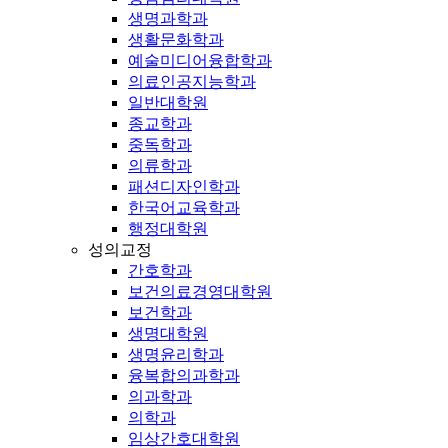
생명과학과
생활문화학과
예술미디어융합학과
의료인공지능학과
일반대학원
종교학과
중독학과
의류학과
패션디자인학과
한국어교육학과
행정대학원
성의교정
간호학과
보건의료경영대학원
보건학과
생명대학원
생명윤리학과
융복합의과학과
의과학과
의학과
임상간호대학원