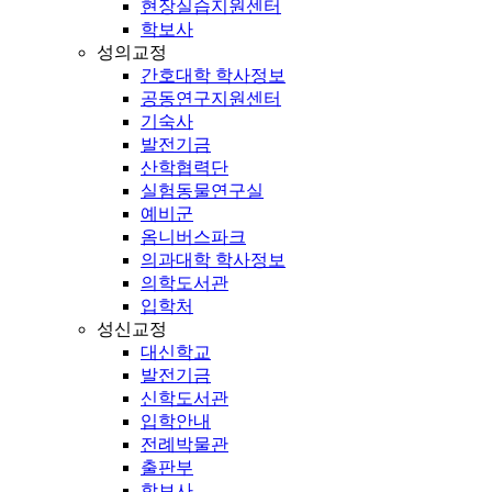
현장실습지원센터
학보사
성의교정
간호대학 학사정보
공동연구지원센터
기숙사
발전기금
산학협력단
실험동물연구실
예비군
옴니버스파크
의과대학 학사정보
의학도서관
입학처
성신교정
대신학교
발전기금
신학도서관
입학안내
전례박물관
출판부
학보사