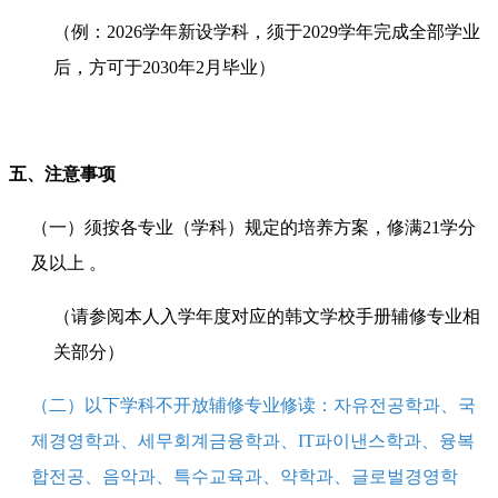
（例：2026学年新设学科，须于2029学年完成全部学业
后，方可于2030年2月毕业）
五、注意事项
（一）须按各专业（学科）规定的培养方案，修满21学分
及以上 。
（请参阅本人入学年度对应的韩文学校手册辅修专业相
关部分）
（二）以下学科不开放辅修专业修读：자유전공학과、국
제경영학과、세무회계금융학과、IT파이낸스학과、융복
합전공、음악과、특수교육과、약학과、글로벌경영학