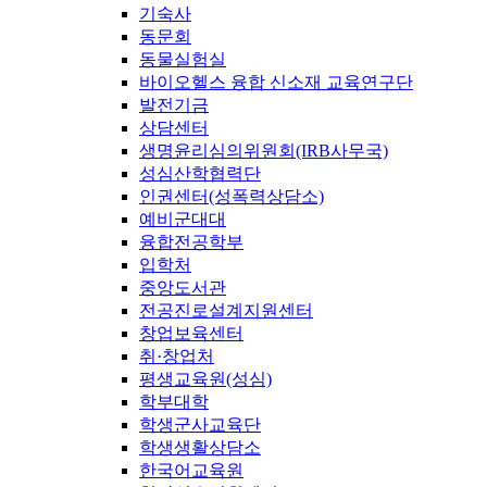
기숙사
동문회
동물실험실
바이오헬스 융합 신소재 교육연구단
발전기금
상담센터
생명윤리심의위원회(IRB사무국)
성심산학협력단
인권센터(성폭력상담소)
예비군대대
융합전공학부
입학처
중앙도서관
전공진로설계지원센터
창업보육센터
취·창업처
평생교육원(성심)
학부대학
학생군사교육단
학생생활상담소
한국어교육원