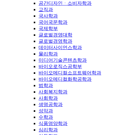
공간디자인ㆍ소비자학과
교직과
국사학과
국어국문학과
국제학부
글로벌경영대학
글로벌경영학과
데이터사이언스학과
물리학과
미디어기술콘텐츠학과
바이오로직스공학부
바이오메디컬소프트웨어학과
바이오메디컬화학공학과
법학과
사회복지학과
사회학과
생명공학과
성악과
수학과
식품영양학과
심리학과