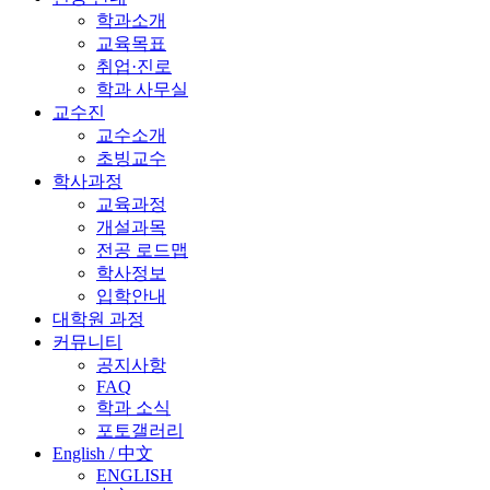
학과소개
교육목표
취업·진로
학과 사무실
교수진
교수소개
초빙교수
학사과정
교육과정
개설과목
전공 로드맵
학사정보
입학안내
대학원 과정
커뮤니티
공지사항
FAQ
학과 소식
포토갤러리
English / 中文
ENGLISH