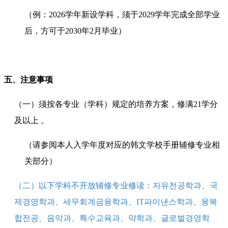
（例：2026学年新设学科，须于2029学年完成全部学业
后，方可于2030年2月毕业）
五、注意事项
（一）须按各专业（学科）规定的培养方案，修满21学分
及以上 。
（请参阅本人入学年度对应的韩文学校手册辅修专业相
关部分）
（二）以下学科不开放辅修专业修读：자유전공학과、국
제경영학과、세무회계금융학과、IT파이낸스학과、융복
합전공、음악과、특수교육과、약학과、글로벌경영학