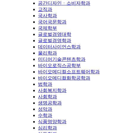
공간디자인ㆍ소비자학과
교직과
국사학과
국어국문학과
국제학부
글로벌경영대학
글로벌경영학과
데이터사이언스학과
물리학과
미디어기술콘텐츠학과
바이오로직스공학부
바이오메디컬소프트웨어학과
바이오메디컬화학공학과
법학과
사회복지학과
사회학과
생명공학과
성악과
수학과
식품영양학과
심리학과