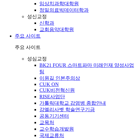
임상치과학대학원
정밀의료빅데이터학과
성신교정
신학과
교회음악대학원
주요 사이트
주요 사이트
성심교정
BK21 FOUR 스마트파마 미래인재 양성사업
팀
이원길 인본주의상
CUK ON
CUK비전혁신원
RISE사업단
가톨릭대학교 감염병 종합안내
강엘리사벳 학술연구기금
공동기기센터
교목처
교수학습개발원
국제교류처