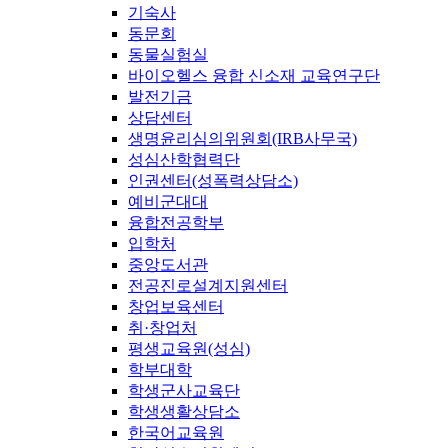
기숙사
동문회
동물실험실
바이오헬스 융합 신소재 교육연구단
발전기금
상담센터
생명윤리심의위원회(IRB사무국)
성심산학협력단
인권센터(성폭력상담소)
예비군대대
융합전공학부
입학처
중앙도서관
전공진로설계지원센터
창업보육센터
취·창업처
평생교육원(성심)
학부대학
학생군사교육단
학생생활상담소
한국어교육원