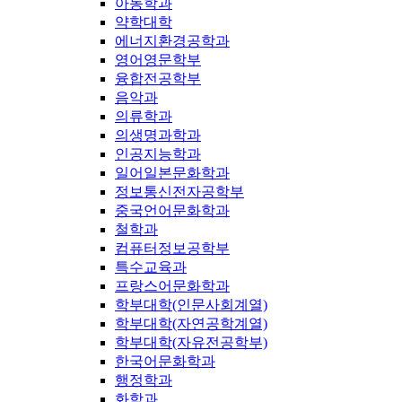
아동학과
약학대학
에너지환경공학과
영어영문학부
융합전공학부
음악과
의류학과
의생명과학과
인공지능학과
일어일본문화학과
정보통신전자공학부
중국언어문화학과
철학과
컴퓨터정보공학부
특수교육과
프랑스어문화학과
학부대학(인문사회계열)
학부대학(자연공학계열)
학부대학(자유전공학부)
한국어문화학과
행정학과
화학과