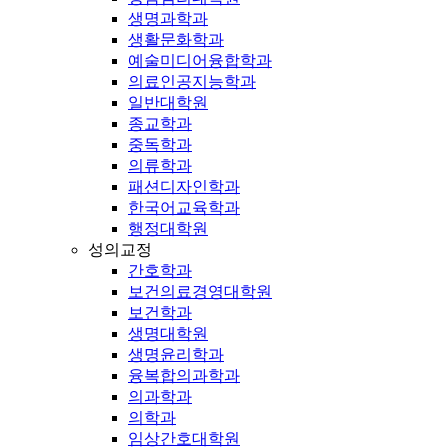
생명과학과
생활문화학과
예술미디어융합학과
의료인공지능학과
일반대학원
종교학과
중독학과
의류학과
패션디자인학과
한국어교육학과
행정대학원
성의교정
간호학과
보건의료경영대학원
보건학과
생명대학원
생명윤리학과
융복합의과학과
의과학과
의학과
임상간호대학원