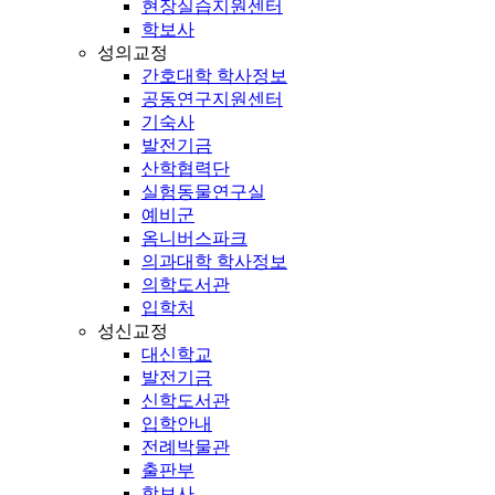
현장실습지원센터
학보사
성의교정
간호대학 학사정보
공동연구지원센터
기숙사
발전기금
산학협력단
실험동물연구실
예비군
옴니버스파크
의과대학 학사정보
의학도서관
입학처
성신교정
대신학교
발전기금
신학도서관
입학안내
전례박물관
출판부
학보사